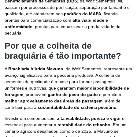
Beneficiamento de Sementes (UBS)
da Wolf Sementes. Ali,
passam por processos de purificação, separação por tamanho e
qualidade, até atenderem aos
padrões do MAPA
, ficando
prontas para comercialização com
alta viabilidade e
uniformidade
, prontas para impulsionar a produtividade da
pecuária.
Por que a colheita de
braquiária é tão importante?
A
Brachiaria híbrida Mavuno
, da Wolf Sementes, representa um
avanço significativo para a pecuária produtiva. A colheita de
sementes de qualidade é a base para formar pastagens
uniformes e nutritivas, que garantem
maior disponibilidade de
forragem
, promovem
ganho de peso do gado
e permitem
melhor aproveitamento das áreas de pastagem
, além de
contribuir para a
sustentabilidade do sistema pecuário
.
Investir em sementes com
alta viabilidade, pureza e vigor
é
essencial para aumentar a
rentabilidade do rebanho
. Em um
cenário agrícola desafiador, como o de 2025, a Mavuno se