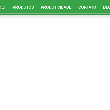
OLF
PRODUTOS
PRODUTIVIDADE
CONTATO
BL
ntio de pasto: de
vantagens.
dos de plantio de pasto: desafios e vantagens.