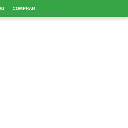
OG
COMPRAR
safios e