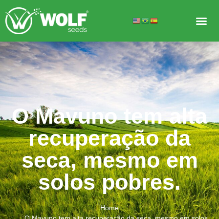
O Mavuno tem alta
recuperação da
seca, mesmo em
solos pobres.
Home
O Mavuno tem alta recuperação da seca, mesmo em solos