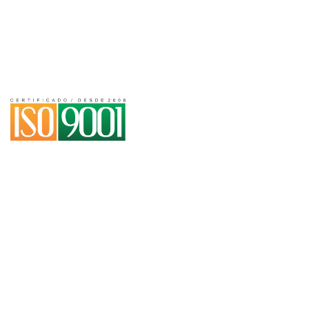
(16) 2111-0505
Email
sac@wolfseeds.com.br
Institucional
Produtos
Home
Híbrido Mavuno
Quem Somos
Mavuno Grafitek®
Resultados
Mavuno no Café
Blog
Sementes Naterra
Compre online
Linha PasTotal
Revendas no Brasil
Brachiarias
Contato
Leguminosas