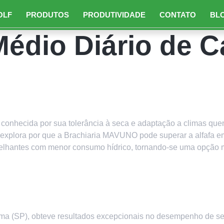
OLF
PRODUTOS
PRODUTIVIDADE
CONTATO
BL
édio Diário de C
 Alternativa Sustentável para
Hídrica
nhecida por sua tolerância à seca e adaptação a climas quent
go explora por que a Brachiaria MAVUNO pode superar a alfafa 
melhantes com menor consumo hídrico, tornando-se uma opção m
ca Superior e Manejo Adequado
ama (SP), obteve resultados excepcionais no desempenho de 