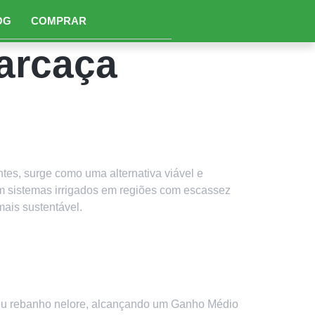
OG
COMPRAR
arcaça
 a Produção de Feno em
es, surge como uma alternativa viável e
em sistemas irrigados em regiões com escassez
ais sustentável.
 Geram Produtividade
seu rebanho nelore, alcançando um Ganho Médio