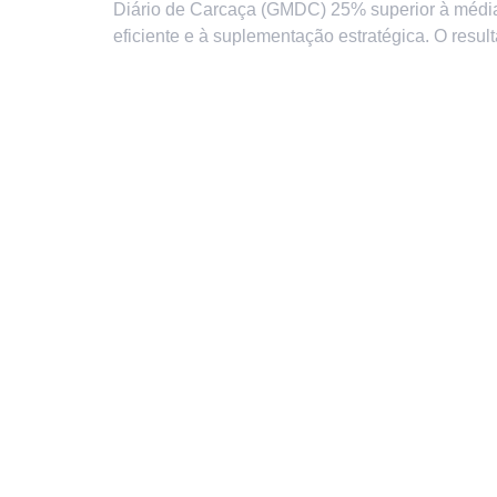
Diário de Carcaça (GMDC) 25% superior à média
eficiente e à suplementação estratégica. O resul
Endereço
Instituc
Avenida Marechal Costa e Silva, 4356
Home
- Campos Elísios, Ribeirão Preto – SP
Quem S
CEP: 14.075-600
Resultad
Telefone
Blog
(16) 2111-0505
Compre o