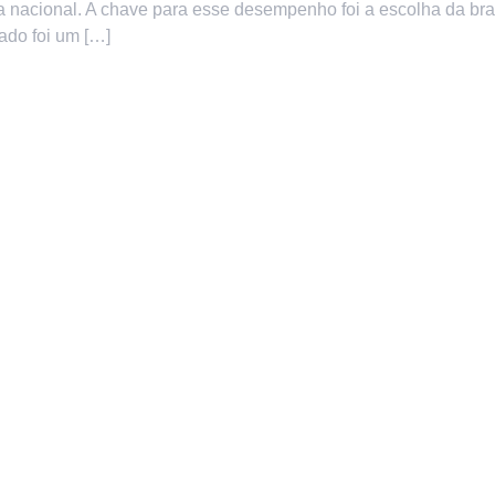
 nacional. A chave para esse desempenho foi a escolha da bra
tado foi um […]
Siga-nos:
ional
Produtos
Híbrido Mavuno
omos
Mavuno Grafitek®
os
Mavuno no Café
Sementes Naterra
nline
Linha PasTotal