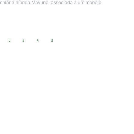
chiária híbrida Mavuno, associada a um manejo
Produtos
Panicuns
Mais Cultivares
TSI/Incrustação
TSI/Grafitadas
Ruzimax