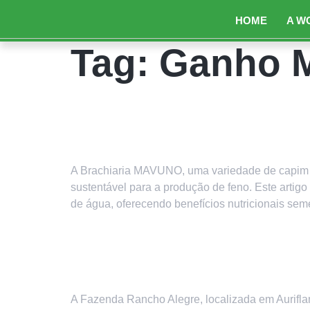
HOME
A W
Tag:
Ganho M
Brachiaria MAVUNO: Uma
Regiões com Escassez 
A Brachiaria MAVUNO, uma variedade de capim co
sustentável para a produção de feno. Este arti
de água, oferecendo benefícios nutricionais se
Caso real: Como Genéti
Para o Rebanho
A Fazenda Rancho Alegre, localizada em Aurifl