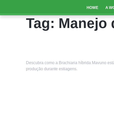
HOME
A W
Tag:
Manejo 
Silagem de Capins Tropi
Amazônia
Descubra como a Brachiaria híbrida Mavuno est
produção durante estiagens.