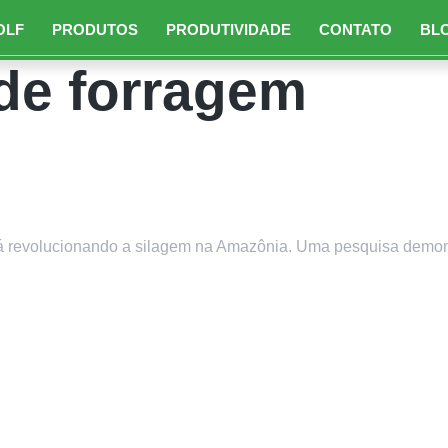
OLF
PRODUTOS
PRODUTIVIDADE
CONTATO
BL
de forragem
cais: Estratégia Sustentável pa
á revolucionando a silagem na Amazônia. Uma pesquisa demonst
Siga-nos: