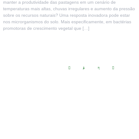
manter a produtividade das pastagens em um cenário de
temperaturas mais altas, chuvas irregulares e aumento da pressão
sobre os recursos naturais? Uma resposta inovadora pode estar
nos microrganismos do solo. Mais especificamente, em bactérias
promotoras de crescimento vegetal que […]
Siga-nos:
Endereço
Avenida Marechal Costa e Silva, 4356 - Campos Elísios, Ribeirão
Preto – SP
CEP: 14.075-600