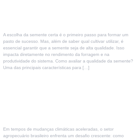
qualidade das sementes de
pastagem
A escolha da semente certa é o primeiro passo para formar um
pasto de sucesso. Mas, além de saber qual cultivar utilizar, é
essencial garantir que a semente seja de alta qualidade. Isso
impacta diretamente no rendimento da forragem e na
produtividade do sistema. Como avaliar a qualidade da semente?
Uma das principais características para […]
Bactérias no combate ao
aquecimento global: USP aponta
caminho promissor para o futuro
das pastagens brasileiras
Em tempos de mudanças climáticas aceleradas, o setor
agropecuário brasileiro enfrenta um desafio crescente: como